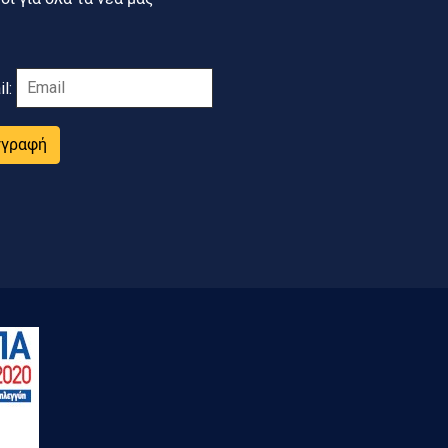
il:
γγραφή