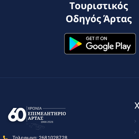
Χ
Τηλεφωνο:
2681028728