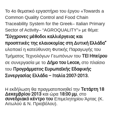
Το 4ο θεματικό εργαστήριο του έργου «
Towards a
Common Quality Control and Food Chain
Traceability System for the Greek
–
Italian Primary
Sector of Activity
– “
AGROQUALITY
”» με θέμα:
“Σύγχρονες μέθοδοι καλλιέργειας και
προοπτικές της ελαιοκομίας στη Δυτική Ελλάδα”
υλοποιεί η
κατεύθυνση Φυτικής Παραγωγής του
ΤΕΙ Ηπείρου
Τμήματος Τεχνολόγων Γεωπόνων του
Δήμο του
Lecce
,
σε συνεργασία με το
στο πλαίσιο
Προγράμματος Ευρωπαϊκής Εδαφικής
του
Συνεργασίας Ελλάδα – Ιταλία 2007-2013.
Τετάρτη 18
Η εκδήλωση θ
α πραγματοποιηθεί τη
ν
Δεκεμβρίου 2013
18:00 μμ.
και ώρα
σ
το
συνεδριακό κέντρο του
Επιμελητηρίου Άρτα
ς
(Κ.
Αιτωλού & Ν. Πριοβόλου).