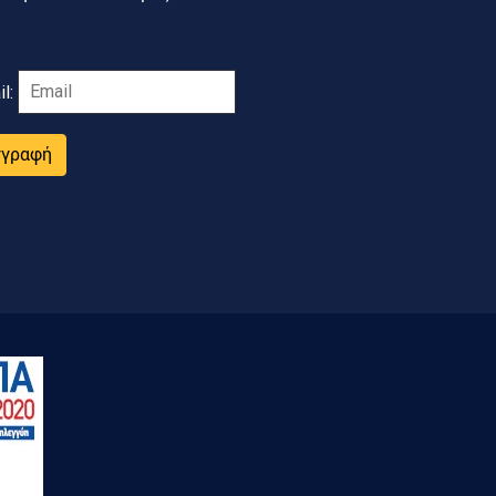
il:
γγραφή