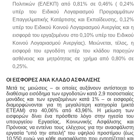
Πολιτικών (ΕΛΕΚΠ) από 0,81% σε 0,46% ( 0,24%
υπέρ του Ειδικού Λογαριασμού Προγραμμάτων
Επαγγελματικής Κατάρτισης και Εκπαίδευσης, 0,12%
υπέρ του Ειδικού Κοινού Λογαριασμού Ανεργίας και η
εισφορά του εργαζομένου στο 0,10% υπέρ του Ειδικού
Κοινού Λογαριασμού Ανεργίας). Μειώνεται, τέλος, η
εισφορά του εργοδότη υπέρ του κλάδου παροχών
ασθένειας και μητρότητας σε χρήμα από 0,80% σε
0,25%.
ΟΙ ΕΙΣΦΟΡΕΣ ΑΝΑ ΚΛΑΔΟ ΑΣΦΑΛΙΣΗΣ
Μετά τις μειώσεις – οι οποίες αυξάνουν αντίστοιχα το
διαθέσιμο εισόδημα των εργοδοτών κατά 2,9 ποσοστιαίες
μονάδες και των εργαζομένων κατά 1% – οι εισφορές
διαμορφώνονται για τη μεγαλύτερη κατηγορία (μικτά
ΕΤΕΑΜ) στο 40,06% από 43,96%. Η μείωση των
εισφορών δίνει ένα πρόσθετο λόγο στην ηγεσία του
υπουργείου Εργασίας, Κοινωνικής Ασφάλισης και
Πρόνοιας να εντείνει τους ελέγχους για την ανασφάλιστη
εργασία “υπό την απειλή” του υψηλού προστίμου (έως
10.550 ευρώ για κάθε ανασφάλιστο που εντοπίζεται) και