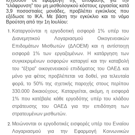
ισχύσουν σε εφαρμογή της απόφασης για την
“ελάφρυνση” του μη μισθολογικού κόστους εργασίας κατά
3,9 ποσοστιαίες μονάδες, προβλέπει εγκύκλιος που
εξέδωσε το ΙΚΑ. Με βάση την εγκύκλιο και το νόμο
Βρούτση από την 1η Ιουλίου:
Καταργούνται η εργοδοτική εισφορά 1% υπέρ του
Διανεμητικού Λογαριασμού Οικογενειακών
Επιδομάτων Μισθωτών (ΔΛΟΕΜ) και η αντίστοιχη
εισφορά 1% των εργαζομένων. Η κατάργηση των
συγκεκριμένων εισφορών καταργεί και την καταβολή
του “έξτρα” οικογενειακού επιδόματος του ΟΑΕΔ και
μόνο για φέτος προβλέπεται να δοθεί, για τελευταία
φορά, το 50% της σχετικής παροχής στους περίπου
330.000 δικαιούχους. Καταργείται, ακόμη, η εισφορά
1% που κατέβαλε κάθε εργοδότης υπέρ του κλάδου
στράτευσης του ΟΑΕΔ για την επιδότηση των
στρατευμένων μισθωτών.
Μειώνονται οι εργοδοτικές εισφορές υπέρ του Ενιαίου
Λογαριασμού για την Εφαρμογή Κοινωνικών