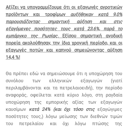
Αξίζει να υπογραμμίζουμε ότι οι εξαγωγές αγροτικών
προϊόντων και τροφίμων
αυξήθηκαν κατά 9,0%
παρουσιάζοντας σημαντική αύξηση και στις
εξαγόμενες ποσότητες τους κατά 23,6%, παρά το
εμπάργκο της Ρωσίας.
Εξίσου σημαντική ανοδική
πορεία ακολούθησαν, την ίδια χρονική περίοδο, και οι
εξαγωγές ποτών και καπνού σημειώνοντας αύξηση
14,4 %!
Θα πρέπει εδώ να σημειώσουμε ότι η υποχώρηση του
συνόλου των ελληνικών εξαγωγών (γιατί
περιλαμβάνονται και τα πετρελαιοειδή), την περίοδο
αναφοράς, οφείλεται κατά κύριο λόγο, στη ραγδαία
υποχώρηση της εμπορικής αξίας των εξαγωγών
καυσίµων
κατά 24% (και όχι τόσο στις
εξαγώγιμες
ποσότητες τους,) λόγω μείωσης των διεθνών τιμών
του πετρελαίου και όχι λόγω πτώσης της