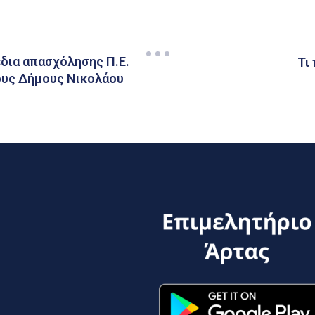
έδια απασχόλησης Π.Ε.
Τι
ους Δήμους Νικολάου