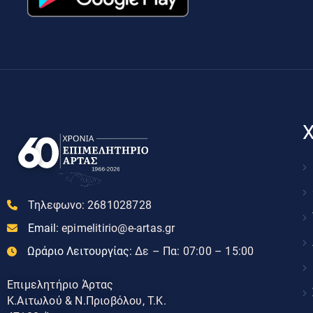
Χ
Τηλεφωνο:
2681028728
Email:
epimelitirio@e-artas.gr
Ωράριο Λειτουργίας:
Δε – Πα: 07:00 – 15:00
Επιμελητήριο Άρτας
Κ.Αιτωλού & Ν.Πριοβόλου, Τ.Κ.