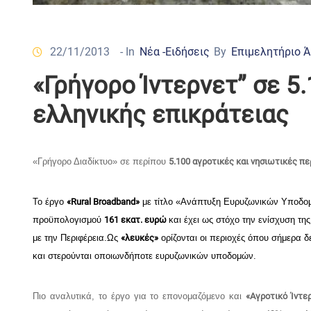
22/11/2013
- In
Νέα -Ειδήσεις
By
Επιμελητήριο 
«Γρήγορο Ίντερνετ” σε 5
ελληνικής επικράτειας
«Γρήγορο Διαδίκτυο» σε περίπου
5.100 αγροτικές και νησιωτικές π
Το έργο
«Rural Broadband»
με τίτλο «Ανάπτυξη Ευρυζωνικών Υποδομώ
προϋπολογισμού
161 εκατ. ευρώ
και έχει ως στόχο την ενίσχυση τη
με την Περιφέρεια.
Ως
«λευκές»
ορίζονται οι περιοχές όπου σήμερα 
και στερούνται οποιωνδήποτε ευρυζωνικών υποδομών.
Πιο αναλυτικά, το έργο για το επονομαζόμενο και
«Αγροτικό Ίντε