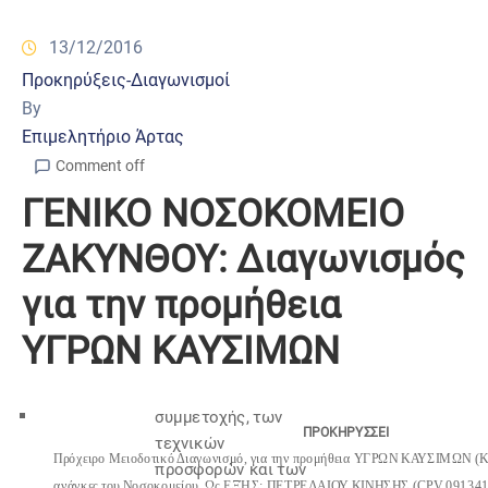
13/12/2016
Προκηρύξεις-Διαγωνισμοί
By
Επιμελητήριο Άρτας
Comment off
ΓΕΝΙΚΟ ΝΟΣΟΚΟΜΕΙΟ
ΖΑΚΥΝΘΟΥ: Διαγωνισμός
για την προμήθεια
ΥΓΡΩΝ ΚΑΥΣΙΜΩΝ
συμμετοχής, των
Π
Ρ
Ο
Κ
Η
Ρ
Υ
Σ
Σ
ΕΙ
τεχνικών
Π
ρόχειρο Μειοδοτικό Διαγωνισμό, για την προμήθεια
ΥΓΡΩΝ ΚΑΥΣΙΜΩΝ
(K
προσφορών και των
αν
άγκες του Νοσοκομείου, Ως ΕΞΉΣ: ΠΕΤΡΕΛΑΙΟΥ ΚΙΝΗΣΗΣ
(CPV 091341