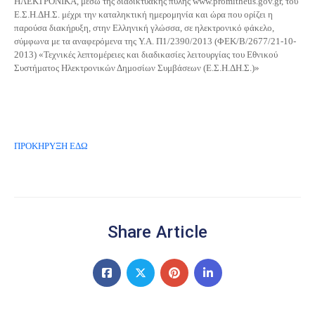
ΗΛΕΚΤΡΟΝΙΚΑ, μέσω της διαδικτυακής πύλης
www.promitheus.gov.gr, του
Ε.Σ.Η.ΔΗ.Σ. μέχρι την καταληκτική ημερομηνία και ώρα που ορίζει η
παρούσα διακήρυξη, στην Ελληνική γλώσσα, σε ηλεκτρονικό φάκελο,
σύμφωνα με τα αναφερόμενα της Υ.Α. Π1/2390/2013 (ΦΕΚ/Β/2677/21-10-
2013) «Τεχνικές λεπτομέρειες και διαδικασίες λειτουργίας του Εθνικού
Συστήματος Ηλεκτρονικών Δημοσίων Συμβάσεων (Ε.Σ.Η.ΔΗ.Σ.)»
ΠΡΟΚΗΡΥΞΗ ΕΔΩ
Share Article