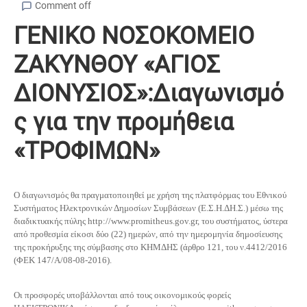
Comment off
ΓΕΝΙΚΟ ΝΟΣΟΚΟΜΕΙΟ
ΖΑΚΥΝΘΟΥ «ΑΓΙΟΣ
ΔΙΟΝΥΣΙΟΣ»:Διαγωνισμό
ς για την προμήθεια
«ΤΡΟΦΙΜΩΝ»
Ο διαγωνισμός θα πραγματοποιηθεί με χρήση της πλατφόρμας του Εθνικού
Συστήματος Ηλεκτρονικών Δημοσίων Συμβάσεων (Ε.Σ.Η.ΔΗ.Σ.) μέσω της
διαδικτυακής πύλης http://www.promitheus.gov.gr, του συστήματος, ύστερα
από προθεσμία είκοσι δύο (22) ημερών, από την ημερομηνία δημοσίευσης
της προκήρυξης της σύμβασης στο ΚΗΜΔΗΣ (άρθρο 121, του ν.4412/2016
(ΦΕΚ 147/Α/08-08-2016).
Οι προσφορές υποβάλλονται από τους οικονομικούς φορείς