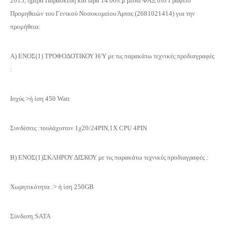
2015, ημέρα Παρασκευή και ώρα 14.00π.μ μέσω ΦΑΞ στο Γραφείο
Προμηθειών του Γενικού Νοσοκομείου Άρτας (2681021414) για την
προμήθεια:
Α) ENΟΣ(1) TΡΟΦΟΔΟΤΙΚΟΥ Η/Υ με τις παρακάτω τεχνικές προδιαγραφές
:
Ισχύς >ή ίση 450 Watt
Συνδέσεις :τουλάχιστον 1χ20/24PIN,1X CPU 4PIN
Β) ΕΝΟΣ(1)ΣΚΛΗΡΟΥ ΔΙΣΚΟΥ με τις παρακάτω τεχνικές προδιαγραφές :
Χωρητικότητα :> ή ίση 250GB
Σύνδεση:SATA