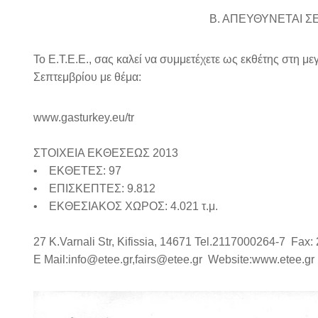
Β. ΑΠΕΥΘΥΝΕΤΑΙ ΣΕ ΕΚ
Το Ε.Τ.Ε.Ε., σας καλεί να συμμετέχετε ως εκθέτης στ
Σεπτεμβρίου με θέμα:
www.gasturkey.eu/tr
ΣΤΟΙΧΕΙΑ ΕΚΘΕΣΕΩΣ 2013
• ΕΚΘΕΤΕΣ: 97
• ΕΠΙΣΚΕΠΤΕΣ: 9.812
• ΕΚΘΕΣΙΑΚΟΣ ΧΩΡΟΣ: 4.021 τ.μ.
27 K.Varnali Str, Kifissia, 14671 Tel.2117000264-7 Fax
E Mail:info@etee.gr,fairs@etee.gr Website:www.etee.gr