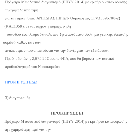
Πρόχειρο Μειοδοτικό διαγωνισμό (ΠΠΥΥ 2014)
με κριτήριο κατακύρωσης
την χαμηλότερη τιμή
για την
προμήθεια:
ΑΝΤΙΔΡΑΣΤΗΡΙΩΝ
Ο
υρολογίας
CPV
33696700-2)
(ΚΑΕ
1359)
, με ταυτόχρονη παραχώρηση
συνοδού εξοπλισμού αναλυτών {για
αυτόματο σύστημα γενικής εξέτασης
ουρών}
καθώς και των
αναλωσίμων που απαιτούνται για την διενέργεια των εξετάσεων.
Προϋπ. δαπάνης
2,675.25
€ συμπ. ΦΠΑ, που θα βαρύνει τον τακτικό
προϋπολογισμό του Νοσοκομείου
ΠΡΟΚΗΡΥΞΗ ΕΔΩ
3) Διαγωνισμός
ΠΡΟΚΗΡΥΣΣΕΙ
Πρόχειρο Μειοδοτικό διαγωνισμό (ΠΠΥΥ 2014)
με κριτήριο κατακύρωσης
την χαμηλότερη τιμή
για την