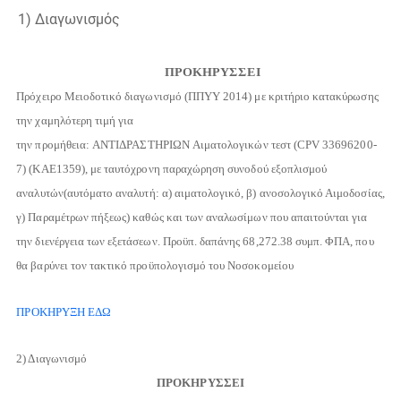
1) Διαγωνισμός
ΠΡΟΚΗΡΥΣΣΕΙ
Πρόχειρο Μειοδοτικό διαγωνισμό (ΠΠΥΥ 2014) με κριτήριο κατακύρωσης
την χαμηλότερη τιμή για
την προμήθεια: ΑΝΤΙΔΡΑΣΤΗΡΙΩΝ Αιματολογικών τεστ
(CPV 33696200-
7) (ΚΑΕ1359), με ταυτόχρονη παραχώρηση συνοδού εξοπλισμού
αναλυτών(αυτόματο αναλυτή: α) αιματολογικό, β) ανοσολογικό Αιμοδοσίας,
γ) Παραμέτρων πήξεως) καθώς και των αναλωσίμων που απαιτούνται για
την διενέργεια των εξετάσεων. Προϋπ. δαπάνης 68,272.38 συμπ. ΦΠΑ, που
θα βαρύνει τον τακτικό προϋπολογισμό του Νοσοκομείου
ΠΡΟΚΗΡΥΞΗ ΕΔΩ
2) Διαγωνισμό
ΠΡΟΚΗΡΥΣΣΕΙ