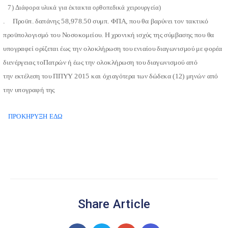
7)
Διάφορα υλικά για έκτακτα ορθοπεδικά χειρουργεία)
. Προϋπ. δαπάνης
58,978.50
συμπ. ΦΠΑ, που
θα βαρύνει τον τακτικό
προϋπολογισμό του Νοσοκομείου.
Η χρονική ισχύς της σύμβασης
που θα
υπογραφεί ορίζεται έως την ολοκλήρωση του ενιαίου δ
ιαγωνισμού με φορέα
διενέργειας
το
Πατρών
ή έως την ολοκλήρωση του διαγωνισμού από
την
εκτέλεση του ΠΠΥΥ 2015 και όχιαγότερα των δώδεκα (12) μηνών
από
την υπογραφή της
ΠΡΟΚΗΡΥΞΗ ΕΔΩ
Share Article