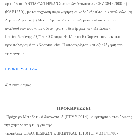
προμήθεια:
ΑΝΤΙΔΡΑΣΤΗΡΙΩΝ
Συσκευών Αναλύσεων
CPV
38432000-2)
(ΚΑΕ
1359)
, με ταυτόχρονη
παραχώρηση συνοδού εξοπλισμού αναλυτών {α)
Αέριων Αίματος, β) Μέτρησης Καρδιακών Ενζύμων}
καθώς και των
αναλωσίμων που απαιτούνται για την διενέργεια των εξετάσεων.
Προϋπ. δαπάνης
29,716.80
€ συμπ. ΦΠΑ, που θα βαρύνει τον τακτικό
προϋπολογισμό του
Νοσοκομείου
Η αποσφράγιση και αξιολόγηση των
προσφορών
ΠΡΟΚΗΡΥΞΗ ΕΔΩ
4) Διαγωνισμός
ΠΡ
ΟΚΗΡΥΣΣΕΙ
Πρόχειρο Μειοδοτικό διαγωνισμό (ΠΠΥΥ 2014)
με κριτήριο κατακύρωσης
την χαμηλότερη τιμή
για την
προμήθεια:Ο
ΡΘΟΠΕΔΙΚΩΝ ΥΛΙΚΩΝ
(ΚΑΕ 1313) (
CPV
33141700-