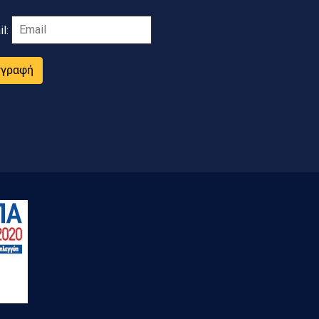
il:
γγραφή