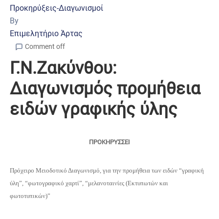
Προκηρύξεις-Διαγωνισμοί
By
Επιμελητήριο Άρτας
Comment off
Γ.Ν.Ζακύνθου:
Διαγωνισμός προμήθεια
ειδών γραφικής ύλης
ΠΡΟΚΗΡΥΣΣΕΙ
Πρόχειρο Μειοδοτικό Διαγωνισμό, για την προμήθεια των ειδών “γραφική
ύλη”, “φωτογραφικό χαρτί”, “μελανοταινίες (Εκτυπωτών και
φωτοτυπικών)”