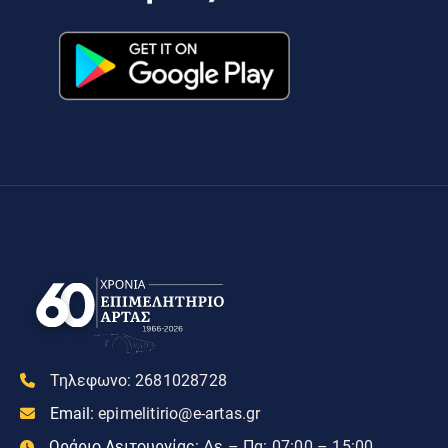
Τηλεφωνο:
2681028728
Email:
epimelitirio@e-artas.gr
Ωράριο Λειτουργίας:
Δε – Πα: 07:00 – 15:00