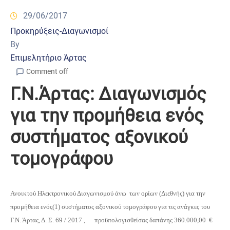
29/06/2017
Προκηρύξεις-Διαγωνισμοί
By
Επιμελητήριο Άρτας
Comment off
Γ.Ν.Άρτας: Διαγωνισμός
για την προμήθεια ενός
συστήματος αξονικού
τομογράφου
Ανοικτού Ηλεκτρονικού Διαγωνισμού άνω των ορίων (Διεθνής) για την
προμήθεια ενός(1) συστήματος αξονικού τομογράφου για τις ανάγκες του
Γ.Ν. Άρτας, Δ. Σ. 6
9
/ 2017 , προϋπολογισθείσας δαπάνης 360.000,00 €