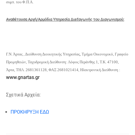
συμπ. του Φ.Π.Α.
Αναθέτουσα Αρχή/Αρμόδια Υπηρεσία Διεξαγωγής του Διαγωνισμού:
Γ.Ν. Άρτας , Διεύθυνση Διοικητικής Υπηρεσίας, Τμήμα Οικονομικό, Γραφείο
Προμηθειών, Ταχυδρομική Διεύθυνση: Λόφος Περάνθης 1, Τ.Κ. 47100,
Άρτα, ΤΗΛ. 2681361128, ΦΑΞ 2681021414, Ηλεκτρονική Διεύθυνση :
www.gnartas.gr
Σχετικά Αρχεία:
ΠΡΟΚΗΡΥΞΗ ΕΔΩ