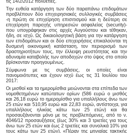
τις 14/2/2012 πολυετίες.
Την ευθεία κατάργηση των δύο παραπάνω επιδομάτων
προβλέπουν δύο επιχειρησιακές συλλογικές συμβάσεις
-η πρώτη σε επιχείρηση επισιτισμού και η δεύτερη σε
επιχείρηση παροχής υπηρεσιών ασφαλείας (security)-
που υπογράφηκαν στις αρχές Αυγούστου και τέθηκαν,
ήδη, σε ισχύ. Ως δικαιολογητική βάση για την κατάργηση
των επιδομάτων και οι δύο επιχειρήσεις επικαλούνται τη
δυσμενή οικονομική κατάσταση, τον περιορισμό των
δραστηριοτήτων τους, την έλλειψη ρευστότητας και την
αδυναμία καταβολής των αποδοχών στο ύψος στο οποίο
βρίσκονταν προηγουμένως.
Σύμφωνα με τις συμβάσεις, οι οποίες είναι
πανομοιότυπες και έχουν ισχύ έως τις 31 Ιουλίου του
2017:
Οι μισθοί και τα ημερομίσθια μειώνονται στα επίπεδα των
νομοθετημένων κατώτατων ορίων (586 ευρώ ο μισθός
και 26,18 ευρώ το ημερομίσθιο για υπαλλήλους άνω των
25 ετών και 510,95 ευρώ και 22,83 ευρώ, αντίστοιχα, για
υπαλλήλους ηλικίας κάτω των 25 ετών) και θα
προσαυξάνονται μόνο με τις προβλεπόμενες, από το ν.
4046/12 προσαυξήσεις (έως 30% και 3 τριετίες για τους
άνω των 25 ετών και έως 2 τριετίες και συνολικά 10% για
τους κάτω των 25 ετών). «Πέραν της μηνιαίας τακτικής