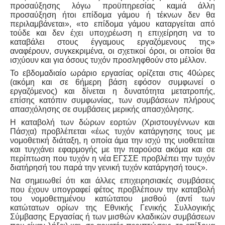
προσαύξησης λόγω προϋπηρεσίας καμιά άλλη
προσαύξηση ήτοι επίδομα γάμου ή τέκνων δεν θα
περιλαμβάνεται», «το επίδομα γάμου καταργείται από
τούδε και δεν έχει υποχρέωση η επιχείρηση να το
καταβάλει στους έγγαμους εργαζόμενους της»
αναφέρουν, συγκεκριμένα, οι σχετικοί όροι, οι οποίοι θα
ισχύουν και για όσους τυχόν προσληφθούν στο μέλλον.
Το εβδομαδιαίο ωράριο εργασίας ορίζεται στις 40ώρες
(ακόμη και σε 6ήμερη βάση εφόσον συμφωνεί ο
εργαζόμενος) και δίνεται η δυνατότητα μετατροπής,
επίσης κατόπιν συμφωνίας, των συμβάσεων πλήρους
απασχόλησης σε συμβάσεις μερικής απασχόλησης.
Η καταβολή των δώρων εορτών (Χριστουγέννων και
Πάσχα) προβλέπεται «έως τυχόν κατάργησης τους με
νομοθετική διάταξη, η οποία άμα την ισχύ της υιοθετείται
και τυγχάνει εφαρμογής με την παρούσα ακόμα και σε
περίπτωση που τυχόν η νέα ΕΓΣΣΕ προβλέπει την τυχόν
διατήρησή του παρά την γενική τυχόν κατάργησή τους».
Να σημειωθεί ότι και άλλες επιχειρησιακές συμβάσεις
που έχουν υπογραφεί φέτος προβλέπουν την καταβολή
του νομοθετημένου κατώτατου μισθού (αντί των
κατώτατων ορίων της Εθνικής Γενικής Συλλογικής
Σύμβασης Εργασίας ή των μισθών κλαδικών συμβάσεων