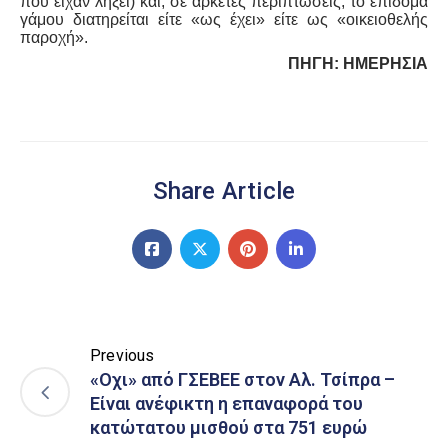
που είχαν λήξει) και, σε αρκετές περιπτώσεις, το επίδομα
γάμου διατηρείται είτε «ως έχει» είτε ως «οικειοθελής
παροχή».
ΠΗΓΗ: ΗΜΕΡΗΣΙΑ
Share Article
Previous
«Οχι» από ΓΣΕΒΕΕ στον Αλ. Τσίπρα –
Είναι ανέφικτη η επαναφορά του
κατώτατου μισθού στα 751 ευρώ