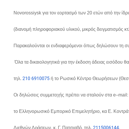
Novorossiysk για τον εορτασμό των 20 ετών από την ίδ
(διανομή πληροφοριακού υλικού, μικρός δειγματισμός κ
Παρακαλούνται οι ενδιαφερόμενοι όπως δηλώσουν τη σ
Όλα τα δικαιολογητικά για την έκδοση άδειας εισόδου θ
210 6910075
τηλ.
ή το Ρωσικό Κέντρο Θεωρήσεων (Θεσσ
Οι δηλώσεις συμμετοχής πρέπει να σταλούν στα
e
–
mail
:
το Ελληνορωσικό Εμπορικό Επιμελητήριο, κα Ε. Κοντράτ
2115006144
Διεθνών Δράσεων, κ. Γ. Πατσιαβό, τηλ.
.