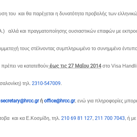
ρυση του και θα παρέχεται η δυνατότητα προβολής των ελληνικ
τλ.) αλλά και πραγματοποίησης ουσιαστικών επαφών με εκπροσ
υμμετοχή τους στέλνοντας συμπληρωμένο το συνημμένο έντυπ
έως τις 27 Μαΐου 2014
α πρέπει να κατατεθούν
στο
Visa Handli
2310-547009
αλονίκη) τηλ.
.
secretary@hrcc.gr
ή
office@hrcc.gr
, ενώ για πληροφορίες μπορε
210 69 81 127
211 700 7043
οβα και κα Ε.Κοσμίδη, τηλ.
,
, ή μ