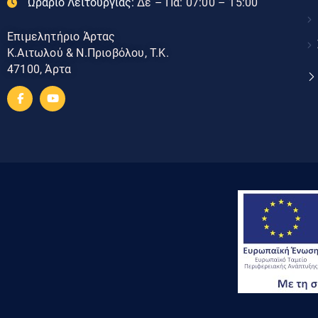
Ωράριο Λειτουργίας:
Δε – Πα: 07:00 – 15:00
Επιμελητήριο Άρτας
Κ.Αιτωλού & Ν.Πριοβόλου, Τ.Κ.
47100, Άρτα