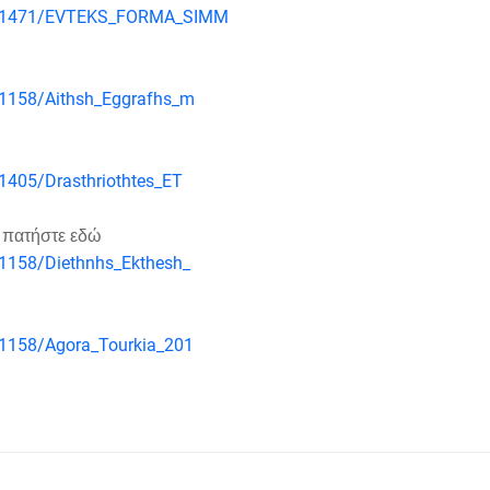
ters/1471/EVTEKS_FORMA_SIMM
s/1158/Aithsh_Eggrafhs_m
/1405/Drasthriothtes_ET
 πατήστε εδώ
s/1158/Diethnhs_Ekthesh_
s/1158/Agora_Tourkia_201