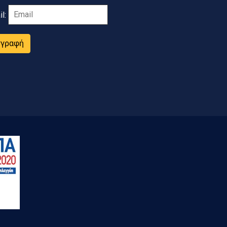
il:
γγραφή