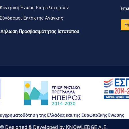
Κεντρική Ένωση Επιμελητηρίων
Ema
Σύνδεσμοι Έκτακτης Ανάγκης
Ε
Δήλωση Προσβασιμότητας Ιστοτόπου
© Designed & Developed by KNOWLEDGE A.E.