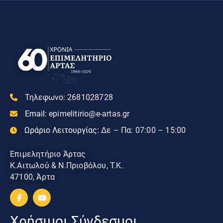
Τηλεφωνο:
2681028728
Email:
epimelitirio@e-artas.gr
Ωράριο Λειτουργίας:
Δε – Πα: 07:00 – 15:00
Επιμελητήριο Άρτας
Κ.Αιτωλού & Ν.Πριοβόλου, Τ.Κ.
47100, Άρτα
Χρήσιμοι Σύνδεσμοι