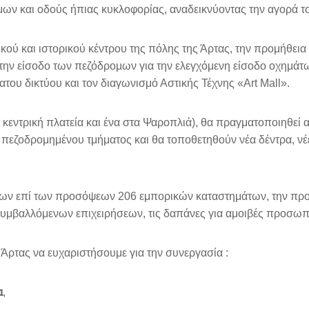
ν και οδούς ήπιας κυκλοφορίας, αναδεικνύοντας την αγορά του
ού και ιστορικού κέντρου της πόλης της Άρτας, την προμήθει
ην είσοδο των πεζόδρομων για την ελεγχόμενη είσοδο οχημάτ
ου δικτύου και τον διαγωνισμό Αστικής Τέχνης «Art Mall».
ν κεντρική πλατεία και ένα στα Ψαροπλιά), θα πραγματοποιηθεί
πεζοδρομημένου τμήματος και θα τοποθετηθούν νέα δέντρα, νέε
εων επί των προσόψεων 206 εμπορικών καταστημάτων, την π
μβαλλόμενων επιχειρήσεων, τις δαπάνες για αμοιβές προσωπικ
Άρτας να ευχαριστήσουμε για την συνεργασία :
α
,