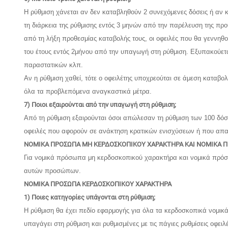
Η ρύθμιση χάνεται αν δεν καταβληθούν 2 συνεχόμενες δόσεις ή αν 
τη διάρκεια της ρύθμισης εντός 3 μηνών από την παρέλευση της προ
από τη λήξη προθεσμίας καταβολής τους, οι οφειλές που θα γεννηθο
του έτους εντός 2μήνου από την υπαγωγή στη ρύθμιση. Εξυπακούετα
παραστατικών κλπ.
Αν η ρύθμιση χαθεί, τότε ο οφειλέτης υποχρεούται σε άμεση καταβο
όλα τα προβλεπόμενα αναγκαστικά μέτρα.
7) Ποιοι εξαιρούνται από την υπαγωγή στη ρύθμιση;
Από τη ρύθμιση εξαιρούνται όσοι απώλεσαν τη ρύθμιση των 100 δόσ
οφειλές που αφορούν σε ανάκτηση κρατικών ενισχύσεων ή που απαγ
ΝΟΜΙΚΑ ΠΡΟΣΩΠΑ ΜΗ ΚΕΡΔΟΣΚΟΠΙΚΟΥ ΧΑΡΑΚΤΗΡΑ ΚΑΙ ΝΟΜΙΚΑ 
Για νομικά πρόσωπα μη κερδοσκοπικού χαρακτήρα και νομικά πρόσω
αυτών προσώπων.
ΝΟΜΙΚΑ ΠΡΟΣΩΠΑ ΚΕΡΔΟΣΚΟΠΙΚΟΥ ΧΑΡΑΚΤΗΡΑ
1) Ποιες κατηγορίες υπάγονται στη ρύθμιση;
Η ρύθμιση θα έχει πεδίο εφαρμογής για όλα τα κερδοσκοπικά νομικ
υπαγάγει στη ρύθμιση και ρυθμισμένες με τις πάγιες ρυθμίσεις οφει