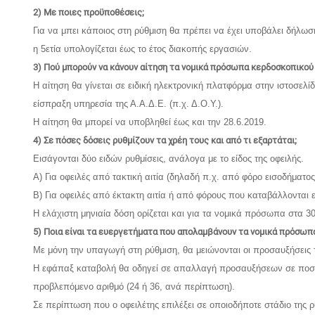
2) Με ποιες προϋποθέσεις;
Για να μπει κάποιος στη ρύθμιση θα πρέπει να έχει υποβάλει δήλωσ
η 5ετία υπολογίζεται έως το έτος διακοπής εργασιών.
3) Πού μπορούν να κάνουν αίτηση τα νομικά πρόσωπα κερδοσκοπικού 
Η αίτηση θα γίνεται σε ειδική ηλεκτρονική πλατφόρμα στην ιστοσελί
είσπραξη υπηρεσία της Α.Α.Δ.Ε. (π.χ. Δ.Ο.Υ.).
Η αίτηση θα μπορεί να υποβληθεί έως και την 28.6.2019.
4) Σε πόσες δόσεις ρυθμίζουν τα χρέη τους και από τι εξαρτάται;
Εισάγονται δύο ειδών ρυθμίσεις, ανάλογα με το είδος της οφειλής.
Α) Για οφειλές από τακτική αιτία (δηλαδή π.χ. από φόρο εισοδήματο
Β) Για οφειλές από έκτακτη αιτία ή από φόρους που καταβάλλονται 
Η ελάχιστη μηνιαία δόση ορίζεται και για τα νομικά πρόσωπα στα 3
5) Ποια είναι τα ευεργετήματα που απολαμβάνουν τα νομικά πρόσωπ
Με μόνη την υπαγωγή στη ρύθμιση, θα μειώνονται οι προσαυξήσεις
Η εφάπαξ καταβολή θα οδηγεί σε απαλλαγή προσαυξήσεων σε ποσοσ
προβλεπόμενο αριθμό (24 ή 36, ανά περίπτωση).
Σε περίπτωση που ο οφειλέτης επιλέξει σε οποιοδήποτε στάδιο τη