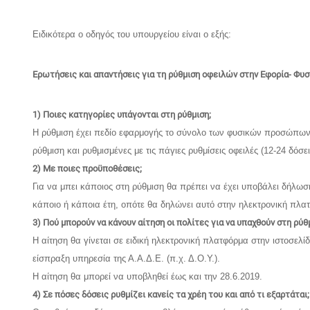
Ειδικότερα ο οδηγός του υπουργείου είναι ο εξής:
Ερωτήσεις και απαντήσεις για τη ρύθμιση οφειλών στην Εφορία- Φυ
1) Ποιες κατηγορίες υπάγονται στη ρύθμιση;
H ρύθμιση έχει πεδίο εφαρμογής το σύνολο των φυσικών προσώπων κ
ρύθμιση και ρυθμισμένες με τις πάγιες ρυθμίσεις οφειλές (12-24 δό
2) Με ποιες προϋποθέσεις;
Για να μπει κάποιος στη ρύθμιση θα πρέπει να έχει υποβάλει δήλωση
κάποιο ή κάποια έτη, οπότε θα δηλώνει αυτό στην ηλεκτρονική πλα
3) Πού μπορούν να κάνουν αίτηση οι πολίτες για να υπαχθούν στη ρύθ
Η αίτηση θα γίνεται σε ειδική ηλεκτρονική πλατφόρμα στην ιστοσελί
είσπραξη υπηρεσία της Α.Α.Δ.Ε. (π.χ. Δ.Ο.Υ.).
Η αίτηση θα μπορεί να υποβληθεί έως και την 28.6.2019.
4) Σε πόσες δόσεις ρυθμίζει κανείς τα χρέη του και από τι εξαρτάται;