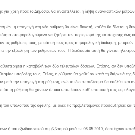
ς για χρέη προς το Δημόσιο, θα αναστέλλεται η λήψη αναγκαστικών μέτρων (
ιασμών, η υπαγωγή στη νέα ρύθμιση θα είναι δυνατή, καθότι θα δίνεται η δ
τότητα στο φορολογούμενο να ζητήσει τον περιορισμό της κατάσχεσης έως κ
τις ρυθμίσεις τους, με αίτησή τους προς τη φορολογική διοίκηση, μπορούν 
α την εξόφληση των ρυθμίσεών τους. Η διαδικασία αυτή θα γίνεται ηλεκτρον
καθυστερήσει η καταβολή των δύο τελευταίων δόσεων. Επίσης, αν δεν υποβ
θεσμίας υποβολής τους. Τέλος, η ρύθμιση θα χαθεί αν κατά τη διάρκειά της
ν μετά την υπαγωγή στη ρύθμιση, ενώ το ίδιο αποτέλεσμα θα επέλθει και αν
ι ότι τη ρύθμιση θα χάνουν όποιοι υποπέσουν καθ’ υποτροπή στις φορολογ
λή του υπολοίπου της οφειλής, με όλες τις προβλεπόμενες προσαυξήσεις και
εων ή του εξωδικαστικού συμβιβασμού μετά τις 06.05.2019, όσοι έχουν κατα