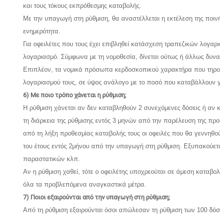
και τους τόκους εκπρόθεσμης καταβολής.
Με την υπαγωγή στη ρύθμιση, θα αναστέλλεται η εκτέλεση της ποινή
ενημερότητα.
Για οφειλέτες που τους έχει επιβληθεί κατάσχεση τραπεζικών λογαρ
λογαριασμό. Σύμφωνα με τη νομοθεσία, δίνεται ούτως ή άλλως δυνα
Επιπλέον, τα νομικά πρόσωπα κερδοσκοπικού χαρακτήρα που τηρούν 
λογαριασμού τους, σε ύψος ανάλογο με το ποσό που καταβάλλουν γι
6) Με ποιο τρόπο χάνεται η ρύθμιση;
Η ρύθμιση χάνεται αν δεν καταβληθούν 2 συνεχόμενες δόσεις ή αν 
τη διάρκεια της ρύθμισης εντός 3 μηνών από την παρέλευση της προ
από τη λήξη προθεσμίας καταβολής τους οι οφειλές που θα γεννηθού
του έτους εντός 2μήνου από την υπαγωγή στη ρύθμιση. Εξυπακούετα
παραστατικών κλπ.
Αν η ρύθμιση χαθεί, τότε ο οφειλέτης υποχρεούται σε άμεση καταβο
όλα τα προβλεπόμενα αναγκαστικά μέτρα.
7) Ποιοι εξαιρούνται από την υπαγωγή στη ρύθμιση;
Από τη ρύθμιση εξαιρούνται όσοι απώλεσαν τη ρύθμιση των 100 δόσ