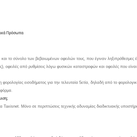
σικά Πρόσωπα
αι το σύνολο των βεβαιωμένων οφειλών τους, που έγιναν ληξιπρόθεσμες έω
σεις), οφειλές από ρυθμίσεις λόγω φυσικών καταστροφών και οφειλές που είνα
 φορολογίας εισοδήματος για την τελευταία 5ετία, δηλαδή από το φορολογικ
τφόρμα.
μιση;
δα Taxisnet. Μόνο σε περιπτώσεις τεχνικής αδυναμίας διαδικτυακής υποστήρι