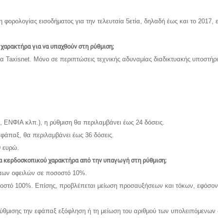
η φορολογίας εισοδήματος για την τελευταία 5ετία, δηλαδή έως και το 2017,
χαρακτήρα για να υπαχθούν στη ρύθμιση;
δα Taxisnet. Μόνο σε περιπτώσεις τεχνικής αδυναμίας διαδικτυακής υποστήρι
ς, ΕΝΦΙΑ κλπ.), η ρύθμιση θα περιλαμβάνει έως 24 δόσεις.
εφάπαξ, θα περιλαμβάνει έως 36 δόσεις.
0 ευρώ.
α κερδοσκοπικού χαρακτήρα από την υπαγωγή στη ρύθμιση;
 των οφειλών σε ποσοστό 10%.
τό 100%. Επίσης, προβλέπεται μείωση προσαυξήσεων και τόκων, εφόσον ο 
ς ρύθμισης την εφάπαξ εξόφληση ή τη μείωση του αριθμού των υπολειπόμεν