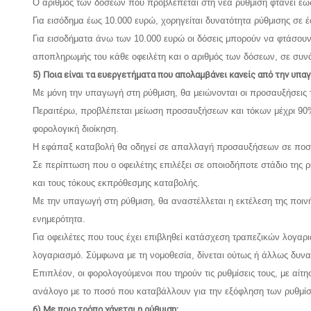
Ο αριθμός των δόσεων που προβλέπεται στη νέα ρύθμιση φτάνει έως κ
Για εισόδημα έως 10.000 ευρώ, χορηγείται δυνατότητα ρύθμισης σε έ
Για εισοδήματα άνω των 10.000 ευρώ οι δόσεις μπορούν να φτάσουν 
αποπληρωμής του κάθε οφειλέτη και ο αριθμός των δόσεων, σε συνά
5) Ποια είναι τα ευεργετήματα που απολαμβάνει κανείς από την υπα
Με μόνη την υπαγωγή στη ρύθμιση, θα μειώνονται οι προσαυξήσεις
Περαιτέρω, προβλέπεται μείωση προσαυξήσεων και τόκων μέχρι 90% 
φορολογική διοίκηση.
Η εφάπαξ καταβολή θα οδηγεί σε απαλλαγή προσαυξήσεων σε πο
Σε περίπτωση που ο οφειλέτης επιλέξει σε οποιοδήποτε στάδιο τη
και τους τόκους εκπρόθεσμης καταβολής.
Με την υπαγωγή στη ρύθμιση, θα αναστέλλεται η εκτέλεση της ποινή
ενημερότητα.
Για οφειλέτες που τους έχει επιβληθεί κατάσχεση τραπεζικών λογαρ
λογαριασμό. Σύμφωνα με τη νομοθεσία, δίνεται ούτως ή άλλως δυνα
Επιπλέον, οι φορολογούμενοι που τηρούν τις ρυθμίσεις τους, με αί
ανάλογο με το ποσό που καταβάλλουν για την εξόφληση των ρυθμίσε
6) Με ποιο τρόπο χάνεται η ρύθμιση;