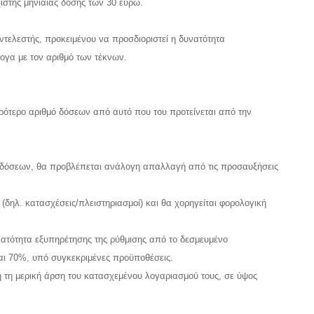
χιστης μηνιαίας δόσης των 30 ευρώ.
ντελεστής, προκειμένου να προσδιοριστεί η δυνατότητα
ογα με τον αριθμό των τέκνων.
ρότερο αριθμό δόσεων από αυτό που του προτείνεται από την
ων δόσεων, θα προβλέπεται ανάλογη απαλλαγή από τις προσαυξήσεις
δηλ. κατασχέσεις/πλειστηριασμοί) και θα χορηγείται φορολογική
υνατότητα εξυπηρέτησης της ρύθμισης από το δεσμευμένο
αι 70%, υπό συγκεκριμένες προϋποθέσεις.
ση τη μερική άρση του κατασχεμένου λογαριασμού τους, σε ύψος