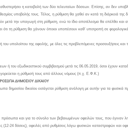
καθυστερήσει η καταβολή των δύο τελευταίων δόσεων. Επίσης, αν δεν υποβ
θεσμίας υποβολής τους. Τέλος, η ρύθμιση θα χαθεί αν κατά τη διάρκειά της
ύν μετά την υπαγωγή στη ρύθμιση, ενώ το ίδιο αποτέλεσμα θα επέλθει και α
ι ότι τη ρύθμιση θα χάνουν όποιοι υποπέσουν καθ’ υποτροπή σε φορολογικ
λή του υπολοίπου της οφειλής, με όλες τις προβλεπόμενες προσαυξήσεις και
εων ή του εξωδικαστικού συμβιβασμού μετά τις 06.05.2019, όσοι έχουν κατα
ορεύεται η ρύθμισή τους από άλλους νόμους (π.χ. Ε.Φ.Κ.)
ΠΡΟΣΩΠΑ ΔΗΜΟΣΙΟΥ ΔΙΚΑΙΟΥ
πα δημοσίου δικαίου εισάγεται ρύθμιση ανάλογη με αυτήν για τα φυσικά 
ά πρόσωπα και για το σύνολο των βεβαιωμένων οφειλών τους, που έγιναν ληξ
λές (12-24 δόσεις), οφειλές από ρυθμίσεις λόγω φυσικών καταστροφών και οφ