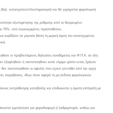
δηλ. κατασχέσεις/πλειστηριασμοί) και θα χορηγείται φορολογική
υνατότητα εξυπηρέτησης της ρύθμισης από το δεσμευμένο
αι 70%, υπό συγκεκριμένες προϋποθέσεις.
να κερδίζουν σε μηνιαία βάση τη μερική άρση του κατασχεμένου
ικά.
ληθούν οι προβλεπόμενες δηλώσεις εισοδήματος και Φ.Π.Α. σε όλη
 δεν εξοφληθούν ή τακτοποιηθούν κατά νόμιμο τρόπο εντός 2μήνου
 δεν τακτοποιηθούν οι οφειλές που έχουν γεννηθεί από την αρχή
ικές παραβάσεις, ιδίως όσον αφορά τη μη έκδοση φορολογικών
 τόκους εκπρόθεσμης καταβολής και επιδιώκεται η άμεση είσπραξη με
δικαστεί αμετάκλητα για φοροδιαφυγή ή λαθρεμπορία, καθώς και