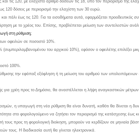
αι τις 120, με ελάχιστο αριθμό δόσεων τις 18, υπό τον περιορισμό της ελά
ως 120 δόσεις με περιορισμό την ελαχίστη των 30 ευρώ.
και πάλι έως τις 120. Για τα εισοδήματα αυτά, εφαρμόζεται προοδευτικός συ
ρτηση με το χρέος του. Επίσης, προβλέπεται μείωση των συντελεστών ανάλ
γωγή στη ρύθμιση;
 των οφειλών σε ποσοστό 10%.
(συμπεριλαμβανομένου του αρχικού 10%), εφόσον ο οφειλέτης επιλέξει μικ
σοστό 100%.
ς ρύθμισης την εφάπαξ εξόφληση ή τη μείωση του αριθμού των υπολειπόμεν
ς για χρέη προς το Δημόσιο, θα αναστέλλεται η λήψη αναγκαστικών μέτρων (
ιασμών, η υπαγωγή στη νέα ρύθμιση θα είναι δυνατή, καθότι θα δίνεται η δ
τότητα στο φορολογούμενο να ζητήσει τον περιορισμό της κατάσχεσης έως κ
τησή τους προς τη φορολογική διοίκηση, μπορούν να κερδίζουν σε μηνιαία βά
ών τους. Η διαδικασία αυτή θα γίνεται ηλεκτρονικά.