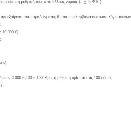
ρεύεται η ρύθμισή τους από άλλους νόμους (π.χ. Ε.Φ.Κ.).
την εξαίρεση του παραδείγματος 6 που περιλαμβάνει έκπτωση λόγω τέκνων
.
ς 10.000 €).
.
μής)
εων 3.000 € / 30 = 100. Άρα, η ρύθμιση ορίζεται στις 100 δόσεις.
 €.