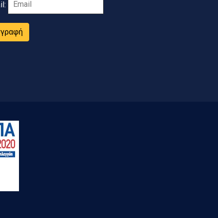
il:
γγραφή