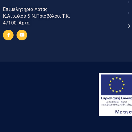
Επιμελητήριο Άρτας
Κ.Αιτωλού & Ν.Πριοβόλου, Τ.Κ.
47100, Άρτα