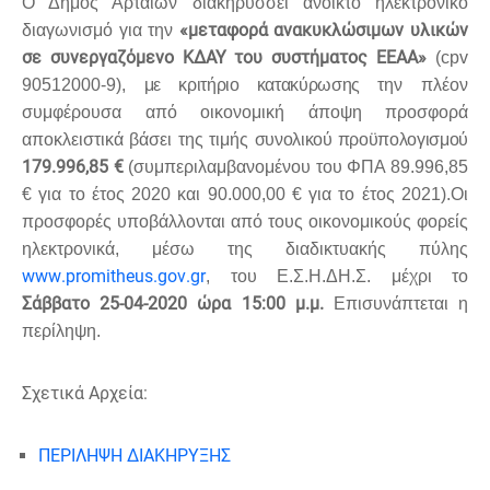
Ο Δήμος Αρταίων διακηρύσσει ανοικτό ηλεκτρονικό
«μεταφορά ανακυκλώσιμων υλικών
διαγωνισμό για την
σε συνεργαζόμενο ΚΔΑΥ του συστήματος ΕΕΑΑ»
(
cpv
90512000-9),
με κριτήριο κατακύρωσης
την πλέον
συμφέρουσα από οικονομική άποψη προσφορά
αποκλειστικά βάσει της τιμής
συνολικού προϋπολογισμού
179.996,85 €
(συμπεριλαμβανομένου του ΦΠΑ 89.996,85
€ για το έτος 2020 και 90.000,00 € για το έτος 2021).Οι
προσφορές υποβάλλονται από τους οικονομικούς φορείς
ηλεκτρονικά, μέσω της διαδικτυακής πύλης
www
.
promitheus
.
gov
.
gr
, του Ε.Σ.Η.ΔΗ.Σ. μέχρι το
Σάββατο 25-04-2020 ώρα 15:00 μ.μ.
Επισυνάπτεται η
περίληψη.
Σχετικά Αρχεία:
ΠΕΡΙΛΗΨΗ ΔΙΑΚΗΡΥΞΗΣ