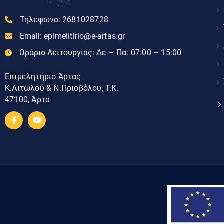
Τηλεφωνο:
2681028728
Email:
epimelitirio@e-artas.gr
Ωράριο Λειτουργίας:
Δε – Πα: 07:00 – 15:00
Επιμελητήριο Άρτας
Κ.Αιτωλού & Ν.Πριοβόλου, Τ.Κ.
47100, Άρτα