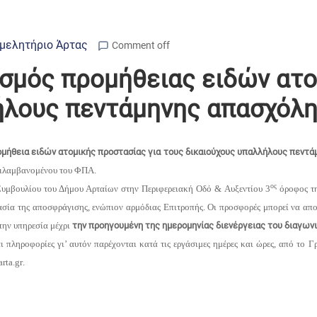
μελητήριο Άρτας
Comment off
σμός προμήθειας ειδών ατο
ήλους πεντάμηνης απασχόλ
μήθεια ειδών ατομικής προστασίας για τους δικαιούχους υπαλλήλους πεντ
ιλαμβανομένου του ΦΠΑ.
ος
Συμβουλίου του Δήμου Αρταίων στην Περιφερειακή Οδό & Αυξεντίου 3
όροφος τ
ασία της αποσφράγισης, ενώπιον αρμόδιας Επιτροπής. Οι προσφορές μπορεί να απ
στην υπηρεσία μέχρι
την προηγουμένη της ημερομηνίας διενέργειας του διαγων
 πληροφορίες γι’ αυτόν παρέχονται κατά τις εργάσιμες ημέρες και ώρες, από το 
arta
.
gr
.