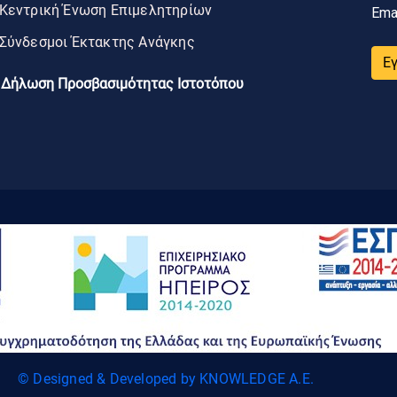
Κεντρική Ένωση Επιμελητηρίων
Ema
Σύνδεσμοι Έκτακτης Ανάγκης
Ε
Δήλωση Προσβασιμότητας Ιστοτόπου
© Designed & Developed by KNOWLEDGE A.E.