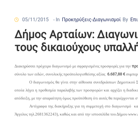
05/11/2015
- In
Προκηρύξεις-Διαγωνισμοί
By
Επι
Δήμος Αρταίων: Διαγωνι
τους δικαιούχους υπαλλ
Διακηρύσσει πρόχειρο διαγωνισμό με σφραγισμένες προσφορές για την
προ
σύνολο των ειδών, συνολικής προϋπολογισθείσης αξίας
6.687,88 €
συμπερ
Ο διαγωνισμός θα γίνει στην αίθουσα συνεδριάσεων Δημοτικού 
οποία λήγει η προθεσμία παραλαβής των προσφορών και αρχίζει η διαδικ
απόδειξη, με την απαραίτητη όμως προϋπόθεση ότι αυτές θα περιέρχονται 
Αντίγραφα της διακήρυξης για τη συμμετοχή στο διαγωνισμό και
Άγγελος τηλ.2681362243), καθώς και από την ιστοσελίδα του Δήμου
www
.