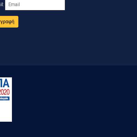
il:
γγραφή