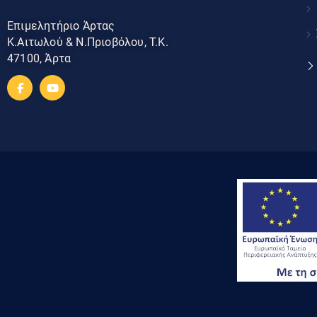
Επιμελητήριο Άρτας
Κ.Αιτωλού & Ν.Πριοβόλου, Τ.Κ.
47100, Άρτα