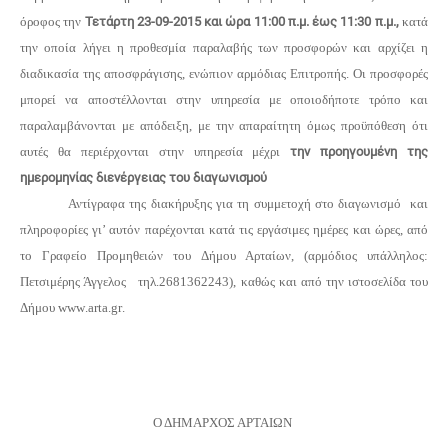
όροφος την
Τετάρτη 23-09-2015 και ώρα 11:00 π.μ.
έως 11:30 π.μ.,
κατά
την οποία λήγει η προθεσμία παραλαβής των προσφορών και αρχίζει η
διαδικασία της αποσφράγισης, ενώπιον αρμόδιας Επιτροπής. Οι προσφορές
μπορεί να αποστέλλονται στην υπηρεσία με οποιοδήποτε τρόπο και
παραλαμβάνονται με απόδειξη, με την απαραίτητη όμως προϋπόθεση ότι
αυτές θα περιέρχονται στην υπηρεσία μέχρι
την προηγουμένη της
ημερομηνίας διενέργειας του διαγωνισμού
Αντίγραφα της διακήρυξης για τη συμμετοχή στο διαγωνισμό και
πληροφορίες γι’ αυτόν παρέχονται κατά τις εργάσιμες ημέρες και ώρες, από
το Γραφείο Προμηθειών του Δήμου Αρταίων, (αρμόδιος υπάλληλος:
Πετσιμέρης Άγγελος τηλ.2681362243), καθώς και από την ιστοσελίδα του
Δήμου
www
.
arta
.
gr
.
Ο ΔΗΜΑΡΧΟΣ ΑΡΤΑΙΩΝ