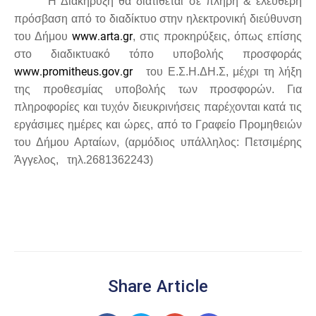
Η Διακήρυξη θα διατίθεται σε πλήρη & ελεύθερη
πρόσβαση από το διαδίκτυο στην ηλεκτρονική διεύθυνση
www
.
arta
.
gr
του Δήμου
, στις προκηρύξεις, όπως επίσης
στο διαδικτυακό τόπο υποβολής προσφοράς
www
.
promitheus
.
gov
.
gr
του Ε.Σ.Η.ΔΗ.Σ, μέχρι τη λήξη
της προθεσμίας υποβολής των προσφορών. Για
πληροφορίες και τυχόν διευκρινήσεις παρέχονται κατά τις
εργάσιμες ημέρες και ώρες, από το Γραφείο Προμηθειών
του Δήμου Αρταίων, (αρμόδιος υπάλληλος: Πετσιμέρης
Άγγελος, τηλ.2681362243)
Share Article