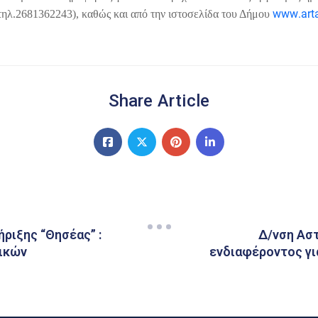
www
.
art
τηλ.2681362243), καθώς και από την ιστοσελίδα του Δήμου
Share Article
ριξης “Θησέας” :
Δ/νση Ασ
τικών
ενδιαφέροντος γι