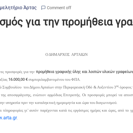
μελητήριο Άρτας
Comment off
σμός για την προμήθεια γρα
Ο ΔΗΜΑΡΧΟΣ ΑΡΤΑΙΩΝ
ς προσφορές για την
προμήθεια γραφικής ύλης και λοιπών υλικών γραφείων
αξίας
16.000,00 €
συμπεριλαμβανομένου του ΦΠΑ.
ος
ού Συμβουλίου του Δήμου Αρταίων στην Περιφερειακή Οδό & Αυξεντίου 3
όροφος 
 της αποσφράγισης, ενώπιον αρμόδιας Επιτροπής. Οι προσφορές μπορεί να αποσ
στην υπηρεσία πριν την καταληκτική ημερομηνία και ώρα του διαγωνισμού.
 πληροφορίες γι’ αυτόν παρέχονται κατά τις εργάσιμες ημέρες και ώρες, από το 
w
.
arta
.
gr
.