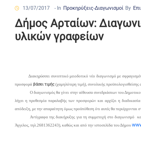
13/07/2017
- In
Προκηρύξεις-Διαγωνισμοί
By
Επι
Δήμος Αρταίων: Διαγωνι
υλικών γραφείων
Διακηρύσσει συνοπτικό μειοδοτικό νέο διαγωνισμό με σφραγισμένε
προσφορά
βάσει τιμής
(χαμηλότερη τιμή), συνολικής προϋπολογισθείσης 
Ο διαγωνισμός θα γίνει στην αίθουσα συνεδριάσεων του Δημοτικ
λήγει η προθεσμία παραλαβής των προσφορών και αρχίζει η διαδικασία
απόδειξη, με την απαραίτητη όμως προϋπόθεση ότι αυτές θα περιέρχονται 
Αντίγραφα της διακήρυξης για τη συμμετοχή στο διαγωνισμό και
ww
Άγγελος, τηλ.2681362243), καθώς και από την ιστοσελίδα του Δήμου