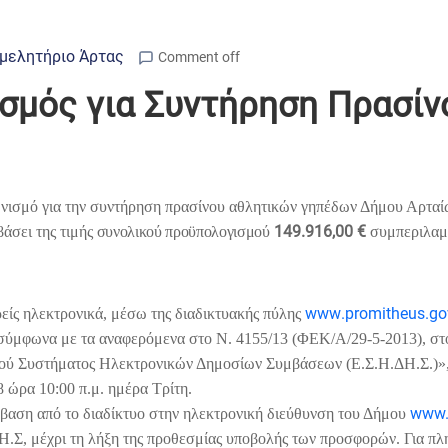
μελητήριο Άρτας
Comment off
σμός για Συντήρηση Πρασίν
νισμό για την συντήρηση πρασίνου αθλητικών γηπέδων Δήμου Αρταίω
149.916,00 €
σει της τιμής
συνολικού προϋπολογισμού
συμπεριλαμβ
www
.
promitheus
.
go
ς ηλεκτρονικά, μέσω της διαδικτυακής πύλης
 σύμφωνα με τα αναφερόμενα στο Ν. 4155/13 (ΦΕΚ/Α/29-5-2013), στ
νικού Συστήματος Ηλεκτρονικών Δημοσίων Συμβάσεων (Ε.Σ.Η.ΔΗ.Σ.)»,
8 ώρα 10:00 π.μ. ημέρα Τρίτη.
www
σβαση από το διαδίκτυο στην ηλεκτρονική διεύθυνση του Δήμου
Σ, μέχρι τη λήξη της προθεσμίας υποβολής των προσφορών. Για πληρ