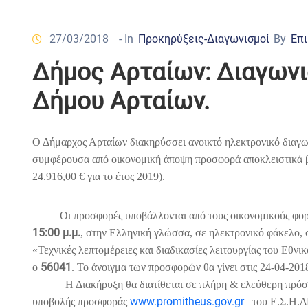
27/03/2018
- In
Προκηρύξεις-Διαγωνισμοί
By
Επι
Δήμος Αρταίων: Διαγωνι
Δήμου Αρταίων.
Ο Δήμαρχος Αρταίων διακηρύσσει ανοικτό ηλεκτρονικό διαγω
συμφέρουσα από οικονομική άποψη προσφορά αποκλειστικά βά
24.916,00 € για το έτος 2019).
Οι προσφορές υποβάλλονται από τους οικονομικούς φορεί
15:00 μ.μ.
, στην Ελληνική γλώσσα, σε ηλεκτρονικό φάκελο,
«Τεχνικές λεπτομέρειες και διαδικασίες λειτουργίας του Εθ
56041
ο
. Το άνοιγμα των προσφορών θα γίνει στις 24-04-201
Η Διακήρυξη θα διατίθεται σε πλήρη & ελεύθερη πρό
www.promitheus.gov.gr
υποβολής προσφοράς
του Ε.Σ.Η.ΔΗ.