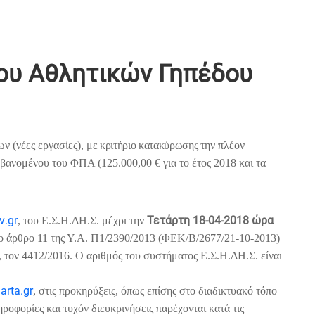
ου Αθλητικών Γηπέδου
ν (νέες εργασίες),
με κριτήριο κατακύρωσης
την πλέον
ανομένου του ΦΠΑ (125.000,00 € για το έτος 2018 και τα
v
.
gr
Τετάρτη 18-04-2018 ώρα
, του Ε.Σ.Η.ΔΗ.Σ. μέχρι την
ο άρθρο 11 της Υ.Α. Π1/2390/2013 (ΦΕΚ/Β/2677/21-10-2013)
 τον 4412/2016. Ο αριθμός του συστήματος Ε.Σ.Η.ΔΗ.Σ. είναι
.
arta
.gr
, στις προκηρύξεις, όπως επίσης στο διαδικτυακό τόπο
οφορίες και τυχόν διευκρινήσεις παρέχονται κατά τις