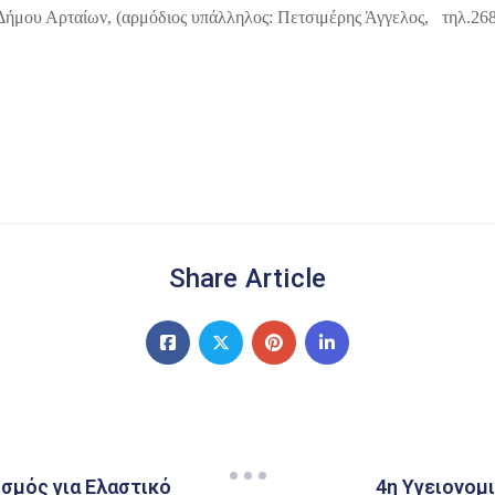
 Δήμου Αρταίων, (αρμόδιος υπάλληλος: Πετσιμέρης Άγγελος, τηλ.26
Share Article
σμός για Ελαστικό
4η Υγειονομ