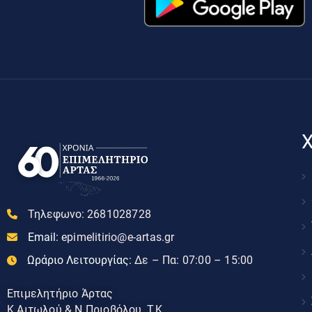
Χ
Τηλεφωνο:
2681028728
Email:
epimelitirio@e-artas.gr
Ωράριο Λειτουργίας:
Δε – Πα: 07:00 – 15:00
Επιμελητήριο Άρτας
Κ.Αιτωλού & Ν.Πριοβόλου, Τ.Κ.