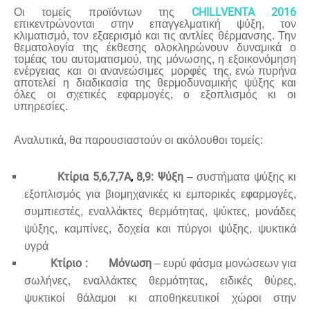
CHILLVENTA
2016
Οι τομείς προϊόντων της
επικεντρώνονται στην επαγγελματική ψύξη, τον
κλιματισμό, τον εξαερισμό και τις αντλίες θέρμανσης. Την
θεματολογία της έκθεσης ολοκληρώνουν δυναμικά ο
τομέας του αυτοματισμού, της μόνωσης, η εξοικονόμηση
ενέργειας και οι ανανεώσιμες μορφές της, ενώ πυρήνα
αποτελεί η διαδικασία της θερμοδυναμικής ψύξης και
όλες οι σχετικές εφαρμογές, ο εξοπλισμός κι οι
υπηρεσίες.
Αναλυτικά, θα παρουσιαστούν οι ακόλουθοι τομείς:
Κτίρια 5,6,7,7A
,
8,9: Ψύξη
– συστήματα ψύξης κι
εξοπλισμός για βιομηχανικές κι εμπορικές εφαρμογές,
συμπιεστές, εναλλάκτες θερμότητας, ψύκτες, μονάδες
ψύξης, καμπίνες, δοχεία και πύργοι ψύξης, ψυκτικά
υγρά
Κτίριο : Μόνωση
– ευρύ φάσμα μονώσεων για
σωλήνες, εναλλάκτες θερμότητας, ειδικές θύρες,
ψυκτικοί θάλαμοι κι αποθηκευτικοί χώροι στην