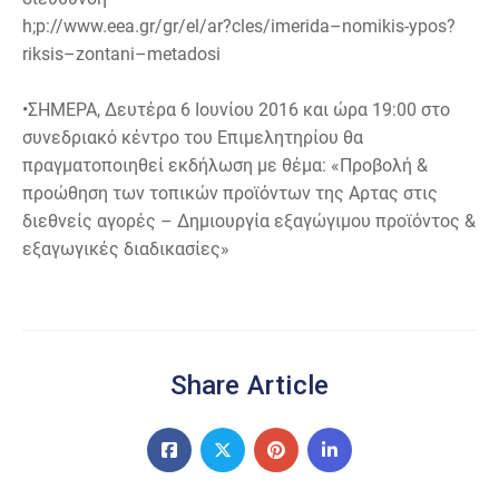
h
;
p:/
/
w
w
w
.
e
e
a
.
g
r
/
g
r
/
e
l
/
a
r
?c
l
e
s/
i
m
e
r
i
da
–
no
m
i
k
i
s-
y
po
s
?
r
i
k
si
s
–
z
o
n
t
a
ni
–
m
e
t
a
d
o
si
•
ΣΗΜΕΡΑ, Δευτέρα 6 Ιουνίου 2016 και ώρα 19:00
στο
συνεδριακό κέντρο του Επιμελητηρίου θα
πραγματοποιηθεί εκδήλωση με
θέμα:
«Προβολή &
προώθηση των τοπικών προϊόντων της Αρτας στις
διεθνείς αγορές – Δημιουργία εξαγώγιμου προϊόντος &
εξαγωγικές διαδικασίες»
Share Article