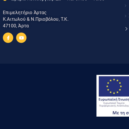
Επιμελητήριο Άρτας
Κ.Αιτωλού & Ν.Πριοβόλου, Τ.Κ.
47100, Άρτα