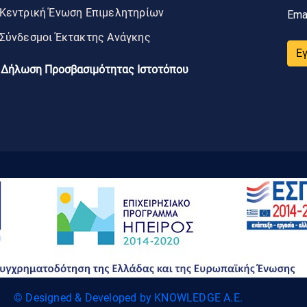
Κεντρική Ένωση Επιμελητηρίων
Ema
Σύνδεσμοι Έκτακτης Ανάγκης
Ε
Δήλωση Προσβασιμότητας Ιστοτόπου
© Designed & Developed by KNOWLEDGE A.E.