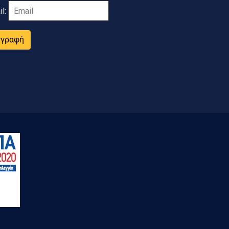
il:
γγραφή