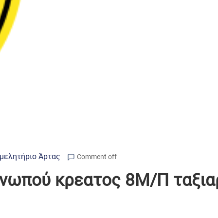
μελητήριο Άρτας
Comment off
νωπού κρεατος 8Μ/Π ταξια