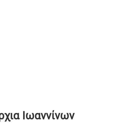
ρχια Ιωαννίνων