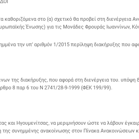
/ΔΟΙ
α καθοριζόμενα στο (α) σχετικό θα προβεί στη διενέργεια 
ρωπαϊκής Ένωσης) για τις Μονάδες Φρουράς Ιωαννίνων, Κόνι
ένα την υπ’ αριθμόν 1/2015 περίληψη διακήρυξης που αφο
μένων της διακήρυξης, που αφορά στη διενέργεια του. υπόψη
θρο 8 παρ 6 του Ν 2741/28-9-1999 (ΦΕΚ 199/99).
τας και Ηγουμενίτσας, να μεριμνήσουν ώστε να λάβουν έγκαι
ση της συνημμένης ανακοίνωσης στον Πίνακα Ανακοινώσεων κ