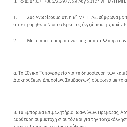
β. Φ.830/33/17085/Σ.2977/29 Αυγ 2012/ VIII Μ/Π ΜΠ
η
1. Σας γνωρίζουμε ότι η 8
Μ/Π ΤΑΞ, σύμφωνα με τ
στην προμήθεια Νωπού Κρέατος (εγχώριου ή χωρών Ευ
2. Μετά από τα παραπάνω, σας αποστέλλουμε συνημμ
α. Το Εθνικό Τυπογραφείο για τη δημοσίευση των κει
Διακηρύξεων Δημοσίων. Συμβάσεων) σύμφωνα με το άρ
β. Τα Εμπορικά Επιμελητήρια Ιωαννίνων, Πρέβεζας, Άρ
ευρύτερη συμμετοχή σ’ αυτόν και για την τοιχοκόλλη
τοιχοκολλήσεως της διακηρύξεως.