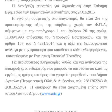
Η διακήρυξη απεστάλη για δημοσίευση στην Επίσημη
Εφημερίδα των Ευρωπαϊκών Κοινοτήτων, στις 24/03/2015
Η εγγύηση συμμετοχής στο διαγωνισμό, θα είναι 2%
της
προεκτιμώμενης αξίας της σύμβασης χωρίς τον Φ.Π.Α,
σύμφωνα με την παράγραφο 1 του άρθρου 26 της αριθμ.
11389/1993 απόφασης του Υπουργού Εσωτερικών, και το
άρθρο 157 του Ν.4281/2014
και η αξία της διαμορφώνεται
ανάλογα με την προσφορά που καταθέτει ο κάθε ενδιαφερόμενος,
κατατεθειμένη με Εγγυητική Επιστολή Τραπέζης.
Για περισσότερες πληροφορίες καθώς και για αντίγραφα της
διακήρυξης, οι ενδιαφερόμενοι μπορούν να απευθύνονται κατά τις
εργάσιμες ημέρες και ώρες, στο γραφείο προμηθειών
του Δήμου
Αρταίων (Περιφερειακή Οδός & Αυξεντίου, τηλ. 2681362243 &
2681362240).
Η διακήρυξη θα είναι αναρτημένη επίσης στην
ιστοσελίδα του Δήμου (
www
.
arta
.
gr
)