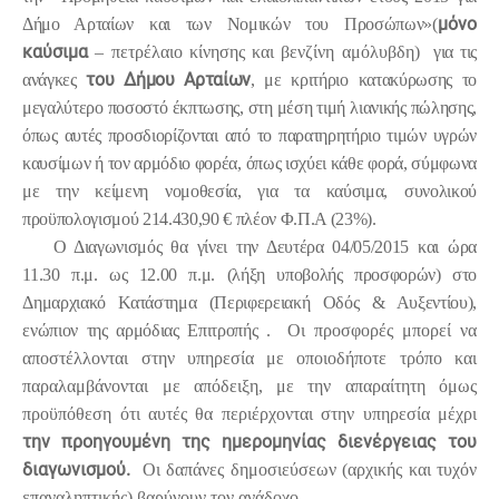
μόνο
Δήμο Αρταίων και των Νομικών του Προσώπων»
(
καύσιμα
– πετρέλαιο κίνησης και βενζίνη αμόλυβδη)
για τις
του Δήμου Αρταίων
ανάγκες
, με κριτήριο κατακύρωσης το
μεγαλύτερο ποσοστό έκπτωσης, στη μέση τιμή λιανικής πώλησης,
όπως αυτές προσδιορίζονται από το παρατηρητήριο τιμών υγρών
καυσίμων ή τον αρμόδιο φορέα, όπως ισχύει κάθε φορά, σύμφωνα
με την κείμενη νομοθεσία, για τα καύσιμα, συνολικού
προϋπολογισμού 214.430,90 € πλέον Φ.Π.Α (23%).
Ο Διαγωνισμός θα γίνει την Δευτέρα 04/05/2015 και ώρα
11.30 π.μ. ως 12.00 π.μ. (λήξη υποβολής προσφορών) στο
Δημαρχιακό Κατάστημα (Περιφερειακή Οδός & Αυξεντίου),
ενώπιον της αρμόδιας Επιτροπής .
Οι προσφορές μπορεί να
αποστέλλονται στην υπηρεσία με οποιοδήποτε τρόπο και
παραλαμβάνονται με απόδειξη, με την απαραίτητη όμως
προϋπόθεση ότι αυτές θα περιέρχονται στην υπηρεσία μέχρι
την προηγουμένη της ημερομηνίας διενέργειας του
διαγωνισμού.
Οι δαπάνες δημοσιεύσεων (αρχικής και τυχόν
επαναληπτικής) βαρύνουν τον ανάδοχο.