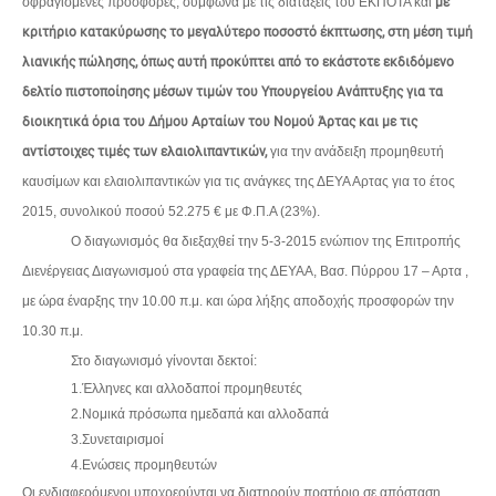
σφραγισμένες προσφορές, σύμφωνα με τις διατάξεις του ΕΚΠΟΤΑ και
με
κριτήριο κατακύρωσης το μεγαλύτερο ποσοστό έκπτωσης, στη μέση τιμή
λιανικής πώλησης, όπως αυτή προκύπτει από το εκάστοτε εκδιδόμενο
δελτίο πιστοποίησης μέσων τιμών του Υπουργείου Ανάπτυξης για τα
διοικητικά όρια του Δήμου Αρταίων του Νομού Άρτας και με τις
αντίστοιχες τιμές των ελαιολιπαντικών,
για την ανάδειξη προμηθευτή
καυσίμων και ελαιολιπαντικών για τις ανάγκες της ΔΕΥΑ Αρτας για το έτος
2015, συνολικού ποσού 52.275 € με Φ.Π.Α (23%).
Ο διαγωνισμός θα διεξαχθεί την 5-3-2015 ενώπιον της Επιτροπής
Διενέργειας Διαγωνισμού στα γραφεία της ΔΕΥΑΑ, Βασ. Πύρρου 17 – Αρτα ,
με ώρα έναρξης την 10.00 π.μ. και ώρα λήξης αποδοχής προσφορών την
10.30 π.μ.
Στο διαγωνισμό γίνονται δεκτοί:
1.
Έλληνες και αλλοδαποί προμηθευτές
2.
Νομικά πρόσωπα ημεδαπά και αλλοδαπά
3.
Συνεταιρισμοί
4.
Ενώσεις προμηθευτών
Οι ενδιαφερόμενοι υποχρεούνται να διατηρούν πρατήριο σε απόσταση