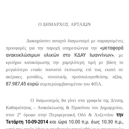
Ο ΔΗΜΑΡΧΟΣ
ΑΡΤΑΙΩΝ
Διακηρύσσει ανοιχτό διαγωνισμό με σφραγισμένες
«μεταφορά
προσφορές για την παροχή υπηρεσιώνγια την
ανακυκλώσιμων υλικών στο ΚΔΑΥ Ιωαννίνων»
, με
κριτήριο κατακύρωσης την χαμηλότερη τιμή με βάση το
μεγαλύτερο ενιαίο ποσοστό έκπτωσης επί τοις εκατό σε
ακέραιες μονάδες, συνολικής προϋπολογισθείσης αξίας
87.987,45
ευρώ
συμπεριλαμβανομένου του ΦΠΑ.
Ο διαγωνισμός θα γίνει στα γραφεία της Δ/νσης
Καθαριότητας – Ανακύκλωσης & Πρασίνου του Δημαρχείου,
ο
την
στον 2
όροφο στην Περιφερειακή Οδό & Αυξεντίου
Τετάρτη 10-09-2014
και ώρα 10.00 π.μ.
έως 10.30 π.μ.,