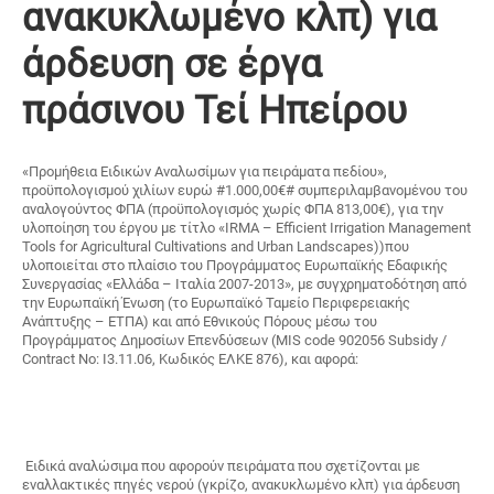
ανακυκλωμένο κλπ) για
άρδευση σε έργα
πράσινου Τεί Ηπείρου
«Προμήθεια Ειδικών Αναλωσίμων για πειράματα πεδίου»,
προϋπολογισμού
χιλίων ευρώ #1.000,00€#
συμπεριλαμβανομένου του
αναλογούντος ΦΠΑ (προϋπολογισμός χωρίς ΦΠΑ 813,00€), για την
υλοποίηση του έργου με τίτλο
«IRMA
–
Efficient Irrigation Management
Tools for Agricultural Cultivations and Urban Landscapes))
που
υλοποιείται στο πλαίσιο του Προγράμματος Ευρωπαϊκής Εδαφικής
Συνεργασίας «Ελλάδα – Ιταλία 2007-2013», με συγχρηματοδότηση από
την Ευρωπαϊκή Ένωση (το Ευρωπαϊκό Ταμείο Περιφερειακής
Ανάπτυξης – ΕΤΠΑ) και από Εθνικούς Πόρους μέσω του
Προγράμματος Δημοσίων Επενδύσεων
(MIS code
902056
Subsidy
/
Contract No: I3.11.06,
Κωδικός ΕΛΚΕ 876), και αφορά:
Ειδικά αναλώσιμα που αφορούν πειράματα που σχετίζονται με
εναλλακτικές πηγές νερού (γκρίζο, ανακυκλωμένο κλπ) για άρδευση