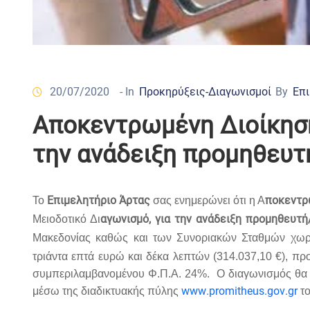
20/07/2020
- In
Προκηρύξεις-Διαγωνισμοί
By
Επι
Αποκεντρωμένη Διοίκηση
την ανάδειξη προμηθευ
Επιμελητήριο Άρτας
ποκεντρ
Το
σας ενημερώνει ότι η Α
αγωνισμό, για την ανάδειξη προμηθευ
Μειοδοτικό Δι
Μακεδονίας καθώς και των Συνοριακών Σταθμών χωρι
τριάντα επτά ευρώ και δέκα λεπτών (314.037,10 €), πρ
συμπεριλαμβανομένου Φ.Π.Α. 24%.
Ο διαγωνισμός θα
www
.
promitheus
.
gov
.
gr
μέσω της διαδικτυακής πύλης
το