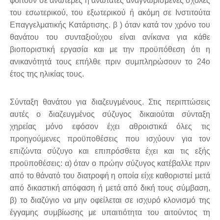
φοιτούν σε ανώτερες ή ανώτατες αναγνωρισμένες σχολές
του εσωτερικού, του εξωτερικού ή ακόμη σε Ινστιτούτα
Επαγγελματικής Κατάρτισης. β ) όταν κατά τον χρόνο του
θανάτου του συνταξιούχου είναι ανίκανα για κάθε
βιοποριστική εργασία και με την προϋπόθεση ότι η
ανικανότητά τους επήλθε πριν συμπληρώσουν το 24ο
έτος της ηλικίας τους.
Σύνταξη θανάτου για διαζευγμένους. Στις περιπτώσεις
αυτές ο διαζευγμένος σύζυγος δικαιούται σύνταξη
χηρείας μόνο εφόσον έχει αθροιστικά όλες τις
προηγούμενες προϋποθέσεις που ισχύουν για τον
επιζώντα σύζυγο και επιπρόσθετα έχει και τις εξής
προϋποθέσεις: α) όταν ο πρώην σύζυγος κατέβαλλε πριν
από το θάνατό του διατροφή η οποία είχε καθοριστεί μετά
από δικαστική απόφαση ή μετά από δική τους σύμβαση,
β) το διαζύγιο να μην οφείλεται σε ισχυρό κλονισμό της
έγγαμης συμβίωσης με υπαιτιότητα του αιτούντος τη