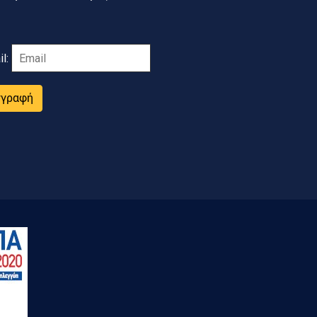
il:
γγραφή