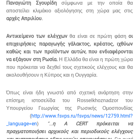
Παναγιώτη Σγουρίδη
σύμφωνα με την οποία θα
αποστείλει κλιμάκιο αξιολόγησης στη χώρα μας στις
αρχές Απριλίου
.
Αντικείμενο των ελέγχων
οι
θα είναι σε πρώτη φάση
επιχειρήσεις παραγωγής γάλακτος, κρέατος, ιχθύων
καθώς και των προϊόντων αυτών, που ενδιαφέρονται
να εξάγουν στη Ρωσία.
Η Ελλάδα θα είναι η πρώτη χώρα
που πρόκειται να δεχθεί τους σχετικούς ελέγχους και θα
ακολουθήσουν η Κύπρος και η Ουγγαρία.
Όπως είναι ήδη γνωστό από σχετική ανάρτηση στην
επίσημη ιστοσελίδα του
Rosselkhoznadzor
του
Υπουργείου Γεωργίας της Ρωσικής Ομοσπονδίας
http
://
www
.
fsvps
.
ru
/
fsvps
/
news
/12759.
html
?
(
_
language
=
en
“…
η
A CERT
πρόκειται να
)
πραγματοποιήσει αρχικούς και περιοδικούς ελέγχους