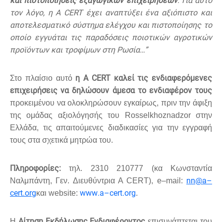
και πιστοποιήσεις εξαγωγικών επιχειρήσεων
. Για αυτό
τον λόγο, η
A CERT
έχει αναπτύξει ένα αξιόπιστο και
αποτελεσματικό σύστημα ελέγχου και πιστοποίησης το
οποίο εγγυάται τις παραδόσεις ποιοτικών αγροτικών
προϊόντων και τροφίμων στη Ρωσία…”
η
A CERT
καλεί τις ενδιαφερόμενες
Στο πλαίσιο αυτό
επιχειρήσεις να δηλώσουν άμεσα το ενδιαφέρον τους
προκειμένου να ολοκληρώσουν εγκαίρως, πριν την άφιξη
της ομάδας αξιολόγησής του
Rosselkhoznadzor
στην
Ελλάδα, τις απαιτούμενες διαδικασίες για την εγγραφή
τους στα σχετικά μητρώα του.
Πληροφορίες:
τηλ. 2310 210777 (κα Κωνσταντία
nn
@
a
–
Ναλμπάντη, Γεν. Διευθύντρια Α
CERT
),
e
–
mail
:
cert
.
org
www
.
a
–
cert
.
org
και
website
:
.
Αίτηση Εκδήλωσης Ενδιαφέροντος
Η
επισυνάπτεται του