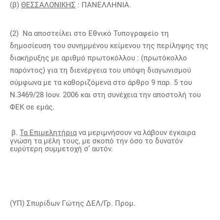
(β)
ΘΕΣΣΑΛΟΝΙΚΗΣ
: ΠΑΝΕΛΛΗΝΙΑ.
(2)
Να αποστείλει στο Εθνικό Τυπογραφείο τη
δημοσίευση του συνημμένου κείμενου της περίληψης της
διακήρυξης με αριθμό πρωτοκόλλου : (πρωτόκολλο
παρόντος) για τη διενέργεια του υπόψη διαγωνισμού
σύμφωνα με τα καθοριζόμενα στο άρθρο 9 παρ. 5 του
Ν.3469/28 Ιουν. 2006 και στη συνέχεια την αποστολή του
ΦΕΚ σε εμάς.
β.
Τα Επιμελητήρια
να μεριμνήσουν να λάβουν έγκαιρα
γνώση τα μέλη τους, με σκοπό την όσο το δυνατόν
ευρύτερη συμμετοχή σ’ αυτόν.
(ΥΠ) Σπυρίδων Γώτης ΔΕΛ/Γρ. Προμ.