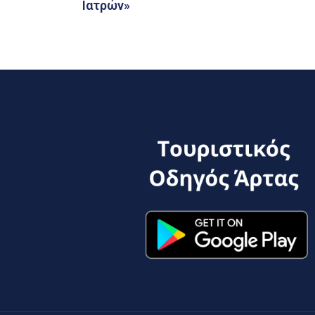
Ιατρών»