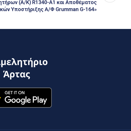
ητήρων (Α/Κ) R1340-A1 και Αποθέματος
ικών Υποστήριξης Α/Φ Grumman G-164»