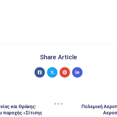
Share Article
νίας και Θράκης:
Πολεμική Αεροπ
υ παροχής «Σίτισης
Αεροσ