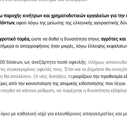
ω παροχής κινήτρων και χρηματοδοτικών εργαλείων για την 
ϊόντων,
αφού λόγω της μείωσης της ελληνικής αγοραστικής δύνα
γροτικό τομέα,
αγρότες και
ώστε να δοθεί η δυνατότητα στους
σήμερα οι απορροφήσεις ήταν μικρές, λόγω έλλειψης κεφαλαίων 
100 δόσεων, ως ανεξάρτητο ποσό οφειλής
, πλήρως αποσυνδεδ
ις συγκεκριμένες οφειλές τους. Έτσι και το Δημόσιο θα συνεχίσε
ση θα απολέσει».
Οι νέες διατάξεις πε
ριορίζουν την προθεσμία 
έρες από την κοινοποίηση της ατομικής ειδοποίησης που ίσχυε.
νταχθεί σε κάποια ρύθμιση, να παρέχεται η δυνατότητα εξόφλησ
 όριο με καθολική ισχύ για ελευθέριους επαγγελματίες και 