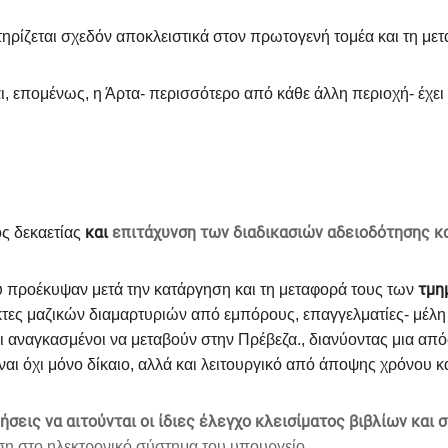
στηρίζεται σχεδόν αποκλειστικά στον πρωτογενή τομέα και τη με
αι, επομένως, η Άρτα- περισσότερο από κάθε άλλη περιοχή- έχε
και
επιτάχυνση των διαδικασιών αδειοδότησης κα
ς δεκαετίας
τμη
 προέκυψαν μετά την κατάργηση και τη μεταφορά τους των
ες μαζικών διαμαρτυριών από εμπόρους, επαγγελματίες- μέλη μα
ναγκασμένοι να μεταβούν στην Πρέβεζα., διανύοντας μια απόστ
αι όχι μόνο δίκαιο, αλλά και λειτουργικό από άποψης χρόνου κ
ήσεις να αιτούνται οι ίδιες έλεγχο κλεισίματος βιβλίων κα
ση στο ηλεκτρονικό σύστημα του υπουργείο.