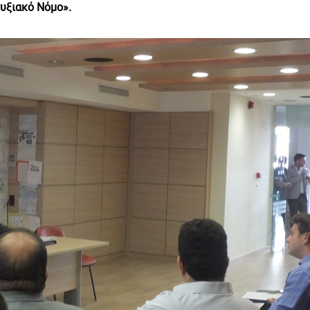
υξιακό Νόμο».