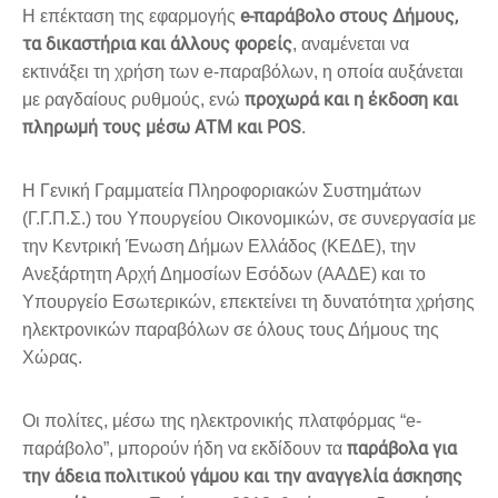
e-παράβολο στους Δήμους,
Η επέκταση της εφαρμογής
τα δικαστήρια και άλλους φορείς
, αναμένεται να
εκτινάξει τη χρήση των e-παραβόλων, η οποία αυξάνεται
προχωρά και η έκδοση και
με ραγδαίους ρυθμούς, ενώ
πληρωμή τους μέσω ΑΤΜ και POS
.
Η Γενική Γραμματεία Πληροφοριακών Συστημάτων
(Γ.Γ.Π.Σ.) του Υπουργείου Οικονομικών, σε συνεργασία με
την Κεντρική Ένωση Δήμων Ελλάδος (ΚΕΔΕ), την
Ανεξάρτητη Αρχή Δημοσίων Εσόδων (ΑΑΔΕ) και το
Υπουργείο Εσωτερικών, επεκτείνει τη δυνατότητα χρήσης
ηλεκτρονικών παραβόλων σε όλους τους Δήμους της
Χώρας.
Oι πολίτες, μέσω της ηλεκτρονικής πλατφόρμας “e-
παράβολα για
παράβολο”, μπορούν ήδη να εκδίδουν τα
την άδεια πολιτικού γάμου και την αναγγελία άσκησης