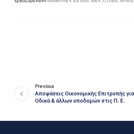
Εργαζομένων»
διατίθενται € 4,8 εκατ. και € 5,5 εκατ. αντιστ
Previous
Αποφάσεις Οικονομικής Επιτροπής για
Οδικά & άλλων υποδομών στις Π. Ε.