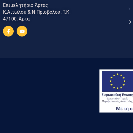
Επιμελητήριο Άρτας
Κ.Αιτωλού & Ν.Πριοβόλου, Τ.Κ.
47100, Άρτα