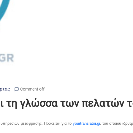
Άρτας
Comment off
άει τη γλώσσα των πελατών τ
ν υπηρεσιών μετάφρασης. Πρόκειται για το
yourtranslator.gr
, του οποίου ιδρύτ