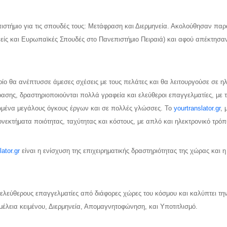
πιστήμιο για τις σπουδές τους: Μετάφραση και Διερμηνεία. Ακολούθησαν πα
θνείς και Ευρωπαϊκές Σπουδές στο Πανεπιστήμιο Πειραιά) και αφού απέκτησ
οίο θα ανέπτυσσε άμεσες σχέσεις με τους πελάτες και θα λειτουργούσε σε 
ρασης, δραστηριοποιούνται πολλά γραφεία και ελεύθεροι επαγγελματίες, με
νωμένα μεγάλους όγκους έργων και σε πολλές γλώσσες. Το
yourtranslator.gr
, 
νεκτήματα ποιότητας, ταχύτητας και κόστους, με απλό και ηλεκτρονικό τρόπ
lator.gr
είναι η ενίσχυση της επιχειρηματικής δραστηριότητας της χώρας και 
ελεύθερους επαγγελματίες από διάφορες χώρες του κόσμου και καλύπτει τ
λεια κειμένου, Διερμηνεία, Απομαγνητοφώνηση, και Υποτιτλισμό.