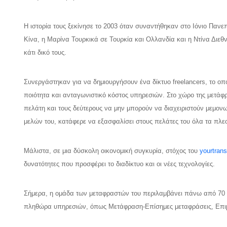
Η ιστορία τους ξεκίνησε το 2003 όταν συναντήθηκαν στο Ιόνιο Πανε
Κίνα, η Μαρίνα Τουρκικά σε Τουρκία και Ολλανδία και η Ντίνα Διε
κάτι δικό τους.
Συνεργάστηκαν για να δημιουργήσουν ένα δίκτυο freelancers, το οπ
ποιότητα και ανταγωνιστικό κόστος υπηρεσιών. Στο χώρο της μετάφ
πελάτη και τους δεύτερους να μην μπορούν να διαχειριστούν μεμο
μελών του, κατάφερε να εξασφαλίσει στους πελάτες του όλα τα πλεο
Μάλιστα, σε μια δύσκολη οικονομική συγκυρία, στόχος του
yourtrans
δυνατότητες που προσφέρει το διαδίκτυο και οι νέες τεχνολογίες.
Σήμερα, η ομάδα των μεταφραστών του περιλαμβάνει πάνω από 70 
πληθώρα υπηρεσιών, όπως Μετάφραση-Επίσημες μεταφράσεις, Επιμέ